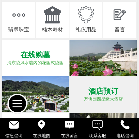
翡翠珠宝
楠木寿材
礼仪用品
留言
在线购墓
清东陵风水墙内的花园式陵园
酒店预订
万佛园四星级大酒店
代客祭扫
信息咨询
在线地图
在线留言
联系客服
电话咨询
用心服务为您传递思念